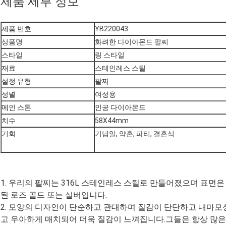
제품 세부 정보
제품 번호.
YB220043
상품명
화려한 다이아몬드 팔찌
스타일
링 스타일
재료
스테인레스 스틸
설정 유형
팔찌
성별
여성용
메인 스톤
인공 다이아몬드
치수
58X44mm
기회
기념일, 약혼, 파티, 결혼식
1. 우리의 팔찌는 316L 스테인레스 스틸로 만들어졌으며 표면
된 로즈 골드 또는 실버입니다.
2. 모양의 디자인이 단순하고 관대하며 질감이 단단하고 내마
고 우아하게 매치되어 더욱 질감이 느껴집니다.그들은 항상 많은