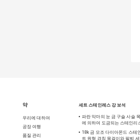
약
세트 스테인레스 강 보석
파란 악마의 눈 금 구슬 사슬 목
우리에 대하여
에 의하여 도금되는 스테인리
공장 여행
18k 금 모조 다이아몬드 스테
품질 관리
트 원형 겹침 목걸이와 팔찌 