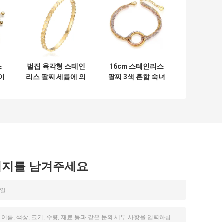
스
벌집 육각형 스테인
16cm 스테인리스
이
리스 팔찌 세륨에 의
팔찌 3색 혼합 숙녀
4k
하여 개인화되는
손 사슬
찌
14k 금 팔찌
시지를 남겨주세요