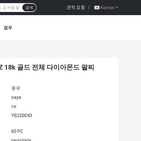
견적 요청
|
Korean
검색
경우
 18k 골드 전체 다이아몬드 팔찌
중국
saya
ce
YB220043
60 PC
negotiate