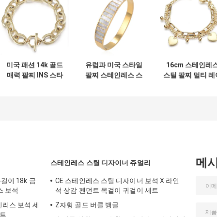
미국 패션 14k 골드
유럽과 미국 스타일
16cm 스테인레
매력 팔찌 INS 스타
팔찌 스테인레스 스
스틸 팔찌 멀티 레
일 간단한 골드 버클
틸 팔찌 수직 줄무늬
어 술 핸드 체인 1
팔찌
상감 팔찌
골드 앵클릿 팔
메
스테인레스 스틸 디자이너 쥬얼리
걸이 18k 금
CE 스테인레스 스틸 디자이너 보석 X 라인
스 보석
석 상감 펜던트 목걸이 귀걸이 세트
인리스 보석 세
Z자형 골드 버클 뱅글
세트