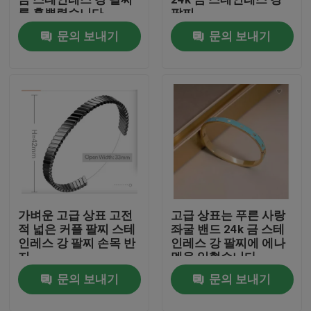
를 흩뿌렸습니다
팔찌
문의 보내기
문의 보내기
공장 여행
품질 관리
연락주세요
뉴스
가벼운 고급 상표 고전
고급 상표는 푸른 사랑
경우
적 넓은 커플 팔찌 스테
좌굴 밴드 24k 금 스테
인레스 강 팔찌 손목 반
인레스 강 팔찌에 에나
지
멜을 입혔습니다
스테인레스 스틸 팔찌와 팔찌 재고
문의 보내기
문의 보내기
스테인리스 스틸 목걸이