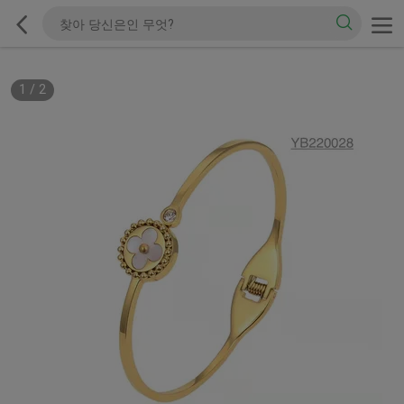
1
/
2