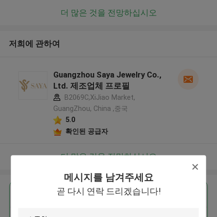
더 많은 것을 전망하십시오
저희에 관하여
Guangzhou Saya Jewelry Co.,
Ltd. 제조업체 프로필
B2069C,XiJiao Market,
GuangZhou, China ,중국
5.0
확인된 공급자
더 많은 것을 전망하십시오
메시지를 남겨주세요
곧 다시 연락 드리겠습니다!
가장 저렴 한 가격 으로