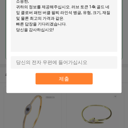
러브 토큰 14k 골드 네잎 클로버
패턴 버클 팔찌 라인석 뱅글
계속하다
추천된 제품
제출